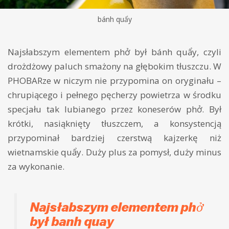
bánh quẩy
Najsłabszym elementem phở był bánh quẩy, czyli
drożdżowy paluch smażony na głębokim tłuszczu. W
PHOBARze w niczym nie przypomina on oryginału –
chrupiącego i pełnego pęcherzy powietrza w środku
specjału tak lubianego przez koneserów phở. Był
krótki, nasiąknięty tłuszczem, a konsystencją
przypominał bardziej czerstwą kajzerkę niż
wietnamskie quẩy. Duży plus za pomysł, duży minus
za wykonanie.
Najsłabszym elementem phở
był banh quay