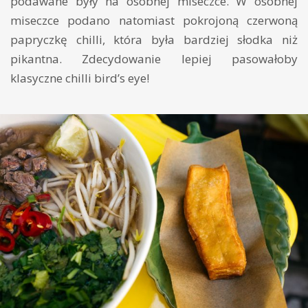
podawane były na osobnej miseczce. W osobnej
miseczce podano natomiast pokrojoną czerwoną
papryczkę chilli, która była bardziej słodka niż
pikantna. Zdecydowanie lepiej pasowałoby
klasyczne chilli bird’s eye!