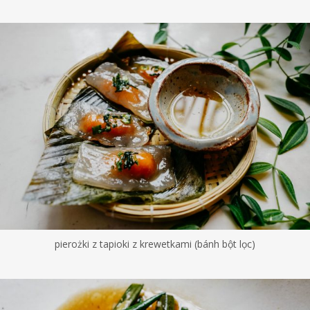
pierożki z tapioki z krewetkami (bánh bột lọc)