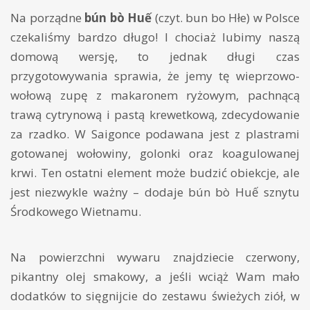
Na porządne
bún bò Huế
(czyt. bun bo Hłe) w Polsce
czekaliśmy bardzo długo! I chociaż lubimy naszą
domową wersję, to jednak długi czas
przygotowywania sprawia, że jemy tę wieprzowo-
wołową zupę z makaronem ryżowym, pachnącą
trawą cytrynową i pastą krewetkową, zdecydowanie
za rzadko. W Saigonce podawana jest z plastrami
gotowanej wołowiny, golonki oraz koagulowanej
krwi. Ten ostatni element może budzić obiekcje, ale
jest niezwykle ważny – dodaje bún bò Huế sznytu
Środkowego Wietnamu.
Na powierzchni wywaru znajdziecie czerwony,
pikantny olej smakowy, a jeśli wciąż Wam mało
dodatków to sięgnijcie do zestawu świeżych ziół, w