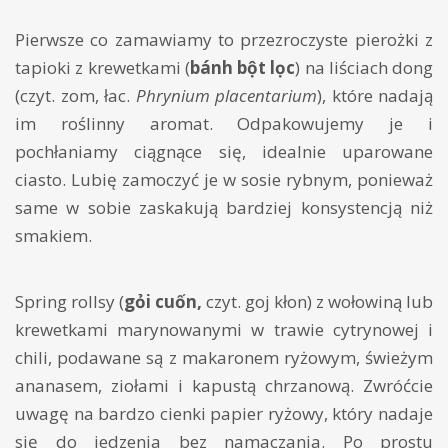
Pierwsze co zamawiamy to przezroczyste pierożki z
tapioki z krewetkami (
bánh bột lọc
) na liściach dong
(czyt. zom, łac.
Phrynium placentarium
), które nadają
im roślinny aromat. Odpakowujemy je i
pochłaniamy ciągnące się, idealnie uparowane
ciasto. Lubię zamoczyć je w sosie rybnym, ponieważ
same w sobie zaskakują bardziej konsystencją niż
smakiem.
Spring rollsy (
gỏi cuốn,
czyt. goj kłon) z wołowiną lub
krewetkami marynowanymi w trawie cytrynowej i
chili, podawane są z makaronem ryżowym, świeżym
ananasem, ziołami i kapustą chrzanową. Zwróćcie
uwagę na bardzo cienki papier ryżowy, który nadaje
się do jedzenia bez namaczania. Po prostu