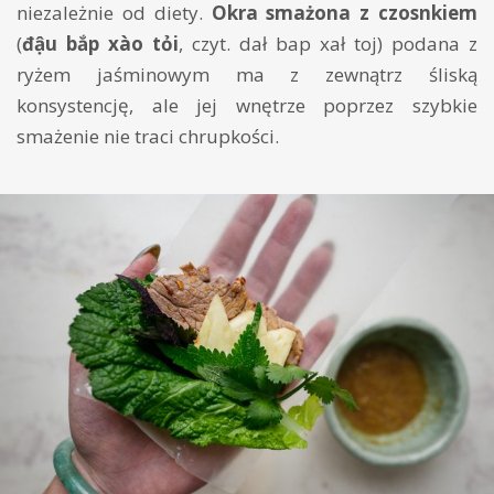
niezależnie od diety.
Okra smażona z czosnkiem
(
đậu bắp xào tỏi
, czyt. dał bap xał toj) podana z
ryżem jaśminowym ma z zewnątrz śliską
konsystencję, ale jej wnętrze poprzez szybkie
smażenie nie traci chrupkości.