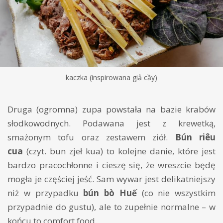
kaczka (inspirowana giả cầy)
Druga (ogromna) zupa powstała na bazie krabów
słodkowodnych. Podawana jest z krewetką,
smażonym tofu oraz zestawem ziół.
Bún riêu
cua
(czyt. bun zjeł kua) to kolejne danie, które jest
bardzo pracochłonne i cieszę się, że wreszcie będę
mogła je częściej jeść. Sam wywar jest delikatniejszy
niż w przypadku
bún bò Huế
(co nie wszystkim
przypadnie do gustu), ale to zupełnie normalne – w
końcu to comfort food.