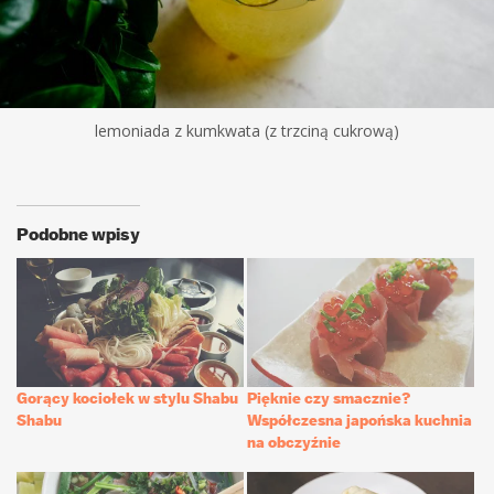
lemoniada z kumkwata (z trzciną cukrową)
Podobne wpisy
Gorący kociołek w stylu Shabu
Pięknie czy smacznie?
Shabu
Współczesna japońska kuchnia
na obczyźnie