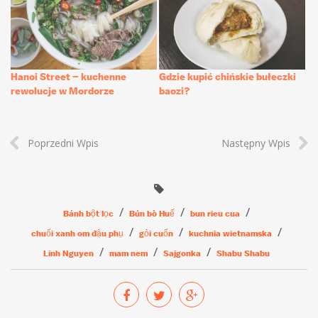
Hanoi Street – kuchenne
Gdzie kupić chińskie bułeczki
rewolucje w Mordorze
baozi?
Poprzedni Wpis
Następny Wpis
Bánh bột lọc
Bún bò Huế
bun rieu cua
chuối xanh om đậu phụ
gỏi cuốn
kuchnia wietnamska
Linh Nguyen
mam nem
Sajgonka
Shabu Shabu