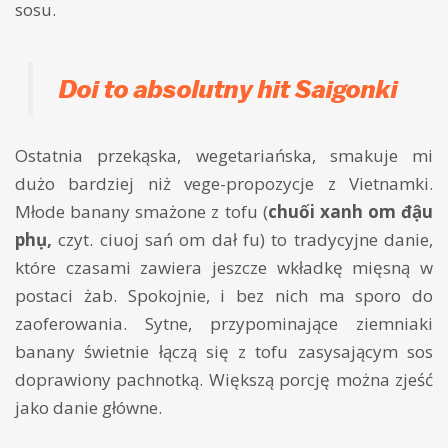
sosu.
Doi to absolutny hit Saigonki
Ostatnia przekąska, wegetariańska, smakuje mi
dużo bardziej niż vege-propozycje z Vietnamki.
Młode banany smażone z tofu (
chuối xanh om đậu
phụ,
czyt. ciuoj sań om dał fu) to tradycyjne danie,
które czasami zawiera jeszcze wkładkę mięsną w
postaci żab. Spokojnie, i bez nich ma sporo do
zaoferowania. Sytne, przypominające ziemniaki
banany świetnie łączą się z tofu zasysającym sos
doprawiony pachnotką. Większą porcję można zjeść
jako danie główne.