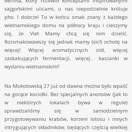
Berlina, który rozkwitł konceptami inspirowanymi
sajgońskimi ulicami, u nas niepodzielnie króluje
pho. I dobrze! To w końcu smak znany z każdego
wietnamskiego domu na północy kraju i cieszymy
się, że Viet Mamy chcą się nim dzielić.
Rozsmakowawszy się jednak mamy (sic!) ochotę na
więcej! Więcej aromatycznych ziół, więcej
zaskakujących fermentacji, więcej… kaszanki w
wydaniu wietnamskim?
Na Mokotowską 27 już od dawna można było wpaść
na gorące kociołki. Bez specjalnych anonsów (jak to
w niektórych lokalach bywa w regule)
sprawdzaliśmy się w samodzielnym
przygotowywaniu krabów, korzeni lotosu i innych
intrygujących składników, będących częścią wielkiej