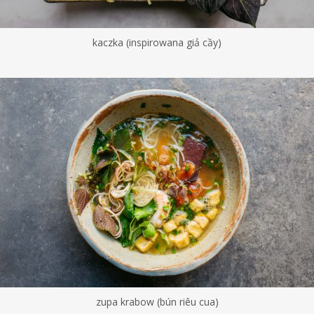
kaczka (inspirowana giả cầy)
zupa krabow (bún riêu cua)