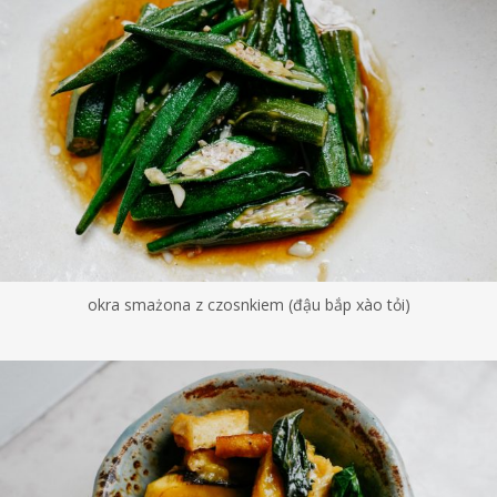
okra smażona z czosnkiem (đậu bắp xào tỏi)