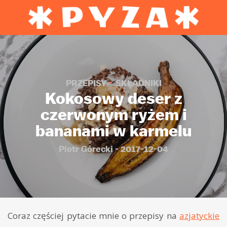
PRZEPISY
SKŁADNIKI
Kokosowy deser z
czerwonym ryżem i
bananami w karmelu
Piotr Górecki - 2017-12-04
Coraz częściej pytacie mnie o przepisy na
azjatyckie