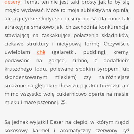
desery
. Temat ten nie jest taki prosty jak to by się
mogło wydawać. Może to moja subiektywna opinia,
ale azjatyckie słodycze i desery nie są dla mnie tak
atrakcyjne smakowo jak ich zachodnia konkurencja,
stawiającą na zaskakujące połączenia składników,
ciekawe struktury i nietypową formę. Oczywiście
uwielbiam
chè
(galaretki, puddingi, kremy,
podawane na gorąco, zimno, z dodatkiem
kruszonego lodu, polewane słodkim syropem lub
skondensowanym mlekiem) czy najróżniejsze
smażone na głębokim tłuszczu pączki i bułeczki, ale
mimo wszystko wolę cukiernictwo oparte na maśle,
mleku i mące pszennej. 😉
Są jednak wyjątki! Deser na ciepło, w którym rządzi
kokosowy karmel i aromatyczny czerwony ryż