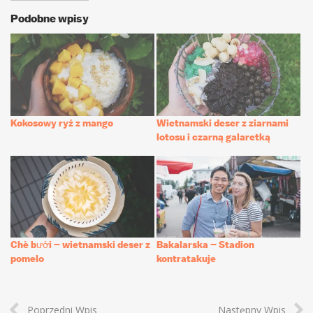
Podobne wpisy
Kokosowy ryż z mango
Wietnamski deser z ziarnami
lotosu i czarną galaretką
Chè bưởi – wietnamski deser z
Bakalarska – Stadion
pomelo
kontratakuje
Poprzedni Wpis
Następny Wpis