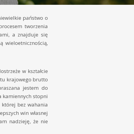
iewielkie państwo o
procesem tworzenia
ami, a znajduje się
 wieloetnicznością,
ostrzeże w kształcie
ktu krajowego brutto
praszana jestem do
ka kamiennych stopni
 której bez wahania
epszych win własnej
am nadzieję, że nie