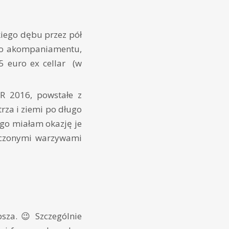
ego dębu przez pół
go akompaniamentu,
5 euro ex cellar (w
 2016, powstałe z
rza i ziemi po długo
go miałam okazję je
ieczonymi warzywami
sza. 😉 Szczególnie