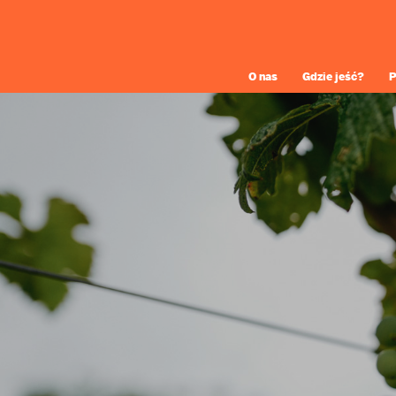
O nas
Gdzie jeść?
P