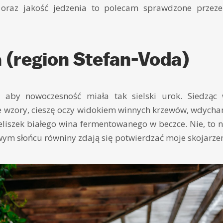
 oraz jakość jedzenia to polecam sprawdzone przez
a (region Stefan-Voda)
, aby nowoczesność miała tak sielski urok. Siedząc
e wzory, cieszę oczy widokiem winnych krzewów, wdycha
eliszek białego wina fermentowanego w beczce. Nie, to n
ym słońcu równiny zdają się potwierdzać moje skojarzen