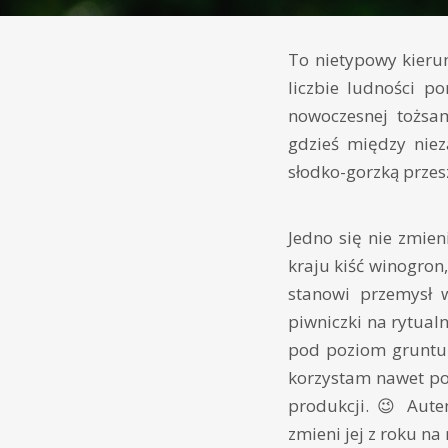
To nietypowy kieru
liczbie ludności 
nowoczesnej tożsam
gdzieś między niez
słodko-gorzką przesz
Jedno się nie zmien
kraju kiść winogron
stanowi przemysł 
piwniczki na rytual
pod poziom gruntu 
korzystam nawet po
produkcji. 😉 Aute
zmieni jej z roku na