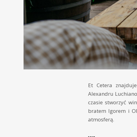
Et Cetera znajduj
Alexandru Luchianov
czasie stworzyć wi
bratem Igorem i Olg
atmosferą.