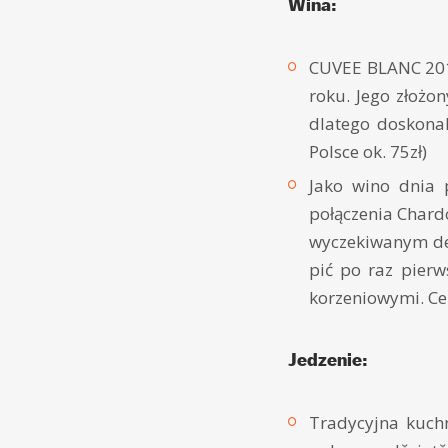
Wina:
CUVEE BLANC 201
roku. Jego złoż
dlatego doskonal
Polsce ok. 75zł)
Jako wino dnia
połączenia Chard
wyczekiwanym de
pić po raz pierw
korzeniowymi. Cen
Jedzenie:
Tradycyjna kuchn