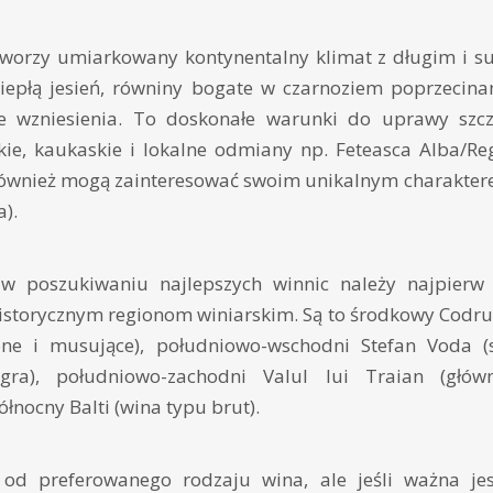
r tworzy umiarkowany kontynentalny klimat z długim i s
epłą jesień, równiny bogate w czarnoziem poprzecina
we wzniesienia. To doskonałe warunki do uprawy szc
ie, kaukaskie i lokalne odmiany np. Feteasca Alba/Rega
również mogą zainteresować swoim unikalnym charaktere
).
 poszukiwaniu najlepszych winnic należy najpierw p
storycznym regionom winiarskim. Są to środkowy Codru 
one i musujące), południowo-wschodni Stefan Voda (s
gra), południowo-zachodni Valul lui Traian (głów
łnocny Balti (wina typu brut).
t od preferowanego rodzaju wina, ale jeśli ważna je