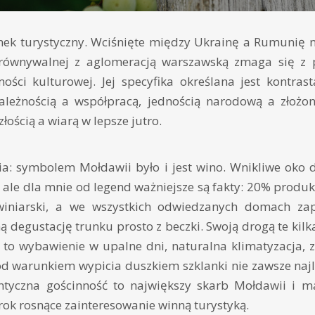
nek turystyczny. Wciśnięte między Ukrainę a Rumunię n
porównywalnej z aglomeracją warszawską zmaga się z 
ości kulturowej. Jej specyfika określana jest kontrast
ależnością a współpracą, jednością narodową a złożoną
łością a wiarą w lepsze jutro.
ia: symbolem Mołdawii było i jest wino. Wnikliwe oko d
, ale dla mnie od legend ważniejsze są fakty: 20% produ
winiarski, a we wszystkich odwiedzanych domach za
ną degustację trunku prosto z beczki. Swoją drogą te kil
to wybawienie w upalne dni, naturalna klimatyzacja, z
d warunkiem wypicia duszkiem szklanki nie zawsze najl
ntyczna gościnność to największy skarb Mołdawii i m
 rok rosnące zainteresowanie winną turystyką.