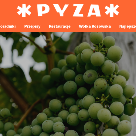
oradniki
Przepisy
Restauracje
Wólka Kosowska
Najlepsz