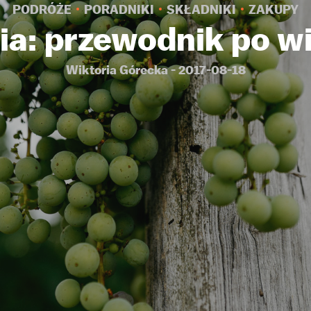
PODRÓŻE
PORADNIKI
SKŁADNIKI
ZAKUPY
a: przewodnik po w
Wiktoria Górecka - 2017-08-18