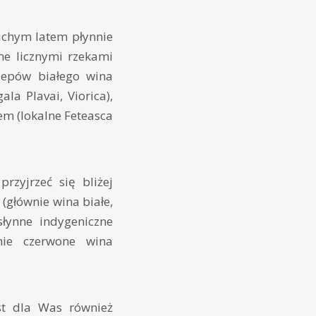
uchym latem płynnie
ne licznymi rzekami
zepów białego wina
la Plavai, Viorica),
m (lokalne Feteasca
rzyjrzeć się bliżej
(głównie wina białe,
łynne indygeniczne
nie czerwone wina
st dla Was również