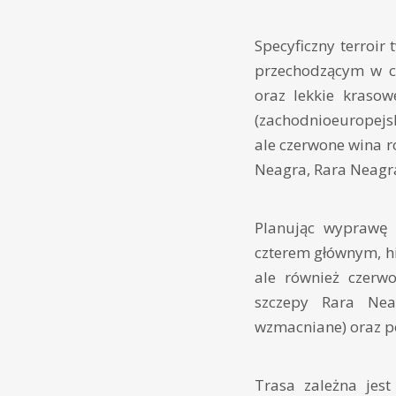
Specyficzny terroi
przechodzącym w ci
oraz lekkie kraso
(zachodnioeuropejsk
ale czerwone wina 
Neagra, Rara Neagra
Planując wyprawę w
czterem głównym, hi
ale również czerw
szczepy Rara Nea
wzmacniane) oraz pó
Trasa zależna jes