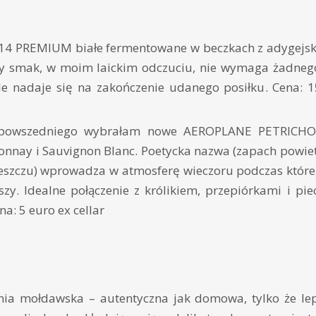
4 PREMIUM białe fermentowane w beczkach z adygejski
ony smak, w moim laickim odczuciu, nie wymaga żadne
e nadaje się na zakończenie udanego posiłku. Cena: 1
 powszedniego wybrałam nowe AEROPLANE PETRICHOR
onnay i Sauvignon Blanc. Poetycka nazwa (zapach powiet
szczu) wprowadza w atmosferę wieczoru podczas które
szy. Idealne połączenie z królikiem, przepiórkami i p
a: 5 euro ex cellar
ia mołdawska – autentyczna jak domowa, tylko że lep