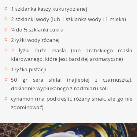
1 szklanka kaszy kukurydzianej
2 szklanki wody (lub 1 szklanka wody i 1 mleka)
¼ do ½ szklanki cukru
2 łyżki wody różanej
2 łyżki duże masła (lub arabskiego masła
klarowanego, które jest bardziej aromatyczne)
1 łyżka pistacji
50 gr sera shilal (najlepiej z czarnuszką),
dokładnie wypłukanego z nadmiaru soli
cynamon (ma podkreślić różany smak, ale go nie
zdominować)