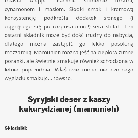
miasta Aleppo. Pachnie subtelnie różami,
cynamonem i masłem. Słodki smak i kremową
konsystencję podkreśla dodatek słonego (i
ciągnącego się po rozpuszczeniu!) sera shilah. Ten
ostatni składnik może być dość trudny do nabycia,
dlatego można zastąpić go lekko posoloną
mozzarellą. Mamunieh można jeść na ciepło w zimne
poranki, ale świetnie smakuje również schłodzona w
letnie popołudnia. Właściwie mimo niepozornego
wyglądu smakuje… zawsze.
Syryjski deser z kaszy
kukurydzianej (mamunieh)
Składniki: