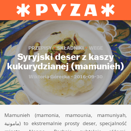
PRZEPISY
SKŁADNIKI
WEGE
Syryjski deser z kaszy
kukurydzianej (mamunieh)
Wiktoria Górecka - 2016-09-30
Mamunieh (mamonia, mamounia, mamuniyah,
مامونية) to ekstremalnie prosty deser, specjalność