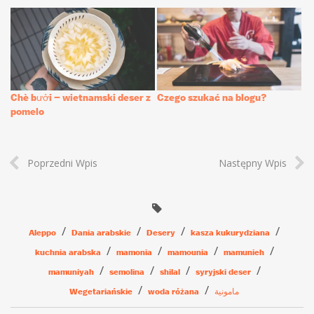
Chè bưởi – wietnamski deser z
Czego szukać na blogu?
pomelo
Poprzedni Wpis
Następny Wpis
Aleppo
Dania arabskie
Desery
kasza kukurydziana
kuchnia arabska
mamonia
mamounia
mamunieh
mamuniyah
semolina
shilal
syryjski deser
Wegetariańskie
woda różana
مامونية