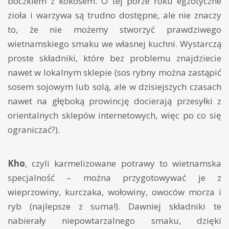
boczkiem z kokosem. O tej porze roku egzotyczne
zioła i warzywa są trudno dostępne, ale nie znaczy
to, że nie możemy stworzyć prawdziwego
wietnamskiego smaku we własnej kuchni. Wystarczą
proste składniki, które bez problemu znajdziecie
nawet w lokalnym sklepie (sos rybny można zastąpić
sosem sojowym lub solą, ale w dzisiejszych czasach
nawet na głęboką prowincję docierają przesyłki z
orientalnych sklepów internetowych, więc po co się
ograniczać?).
Kho
, czyli karmelizowane potrawy to wietnamska
specjalność – można przygotowywać je z
wieprzowiny, kurczaka, wołowiny, owoców morza i
ryb (najlepsze z suma!). Dawniej składniki te
nabierały niepowtarzalnego smaku, dzięki