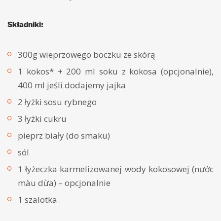
Składniki:
300g wieprzowego boczku ze skórą
1 kokos* + 200 ml soku z kokosa (opcjonalnie),
400 ml jeśli dodajemy jajka
2 łyżki sosu rybnego
3 łyżki cukru
pieprz biały (do smaku)
sól
1 łyżeczka karmelizowanej wody kokosowej (nước
màu dừa) – opcjonalnie
1 szalotka