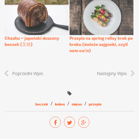
Chashu – japoński duszony
Przepis na spring rollsy krok po
boczek (叉焼)
kroku (świeże sajgonki, czyli
nem cuốn)
Poprzedni Wpis
Następny Wpis
boczek
kokos
mięso
przepis