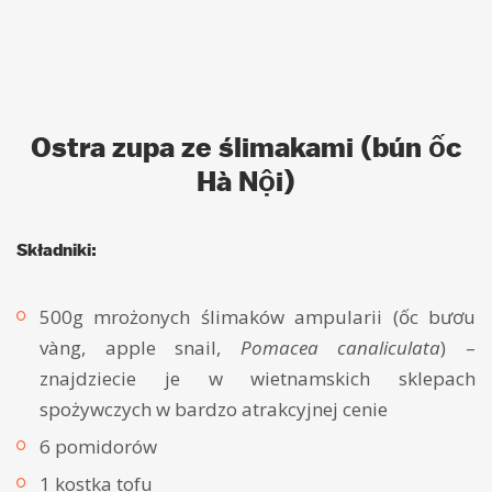
Ostra zupa ze ślimakami (bún ốc
Hà Nội)
Składniki:
500g mrożonych ślimaków ampularii (ốc bươu
vàng, apple snail,
Pomacea canaliculata
) –
znajdziecie je w wietnamskich sklepach
spożywczych w bardzo atrakcyjnej cenie
6 pomidorów
1 kostka tofu