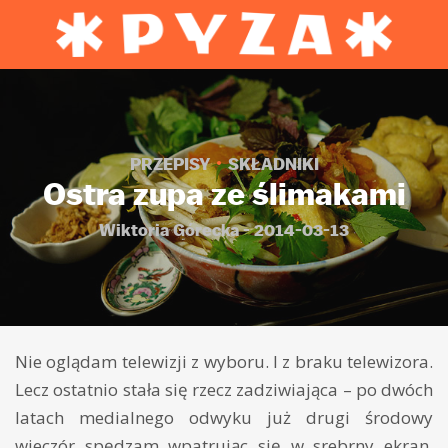
PRZEPISY
SKŁADNIKI
Ostra zupa ze ślimakami
Wiktoria Górecka - 2014-03-13
Nie oglądam telewizji z wyboru. I z braku telewizora.
Lecz ostatnio stała się rzecz zadziwiająca – po dwóch
latach medialnego odwyku już drugi środowy
wieczór spędzam wpatrując się w srebrny ekran,