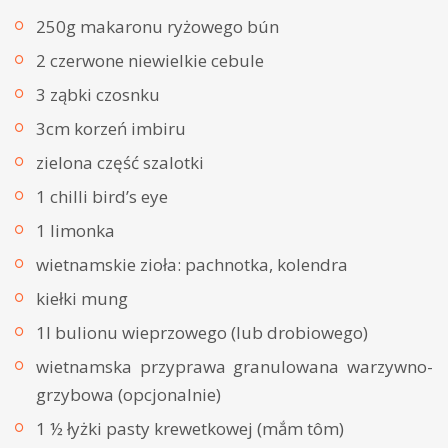
250g makaronu ryżowego bún
2 czerwone niewielkie cebule
3 ząbki czosnku
3cm korzeń imbiru
zielona część szalotki
1 chilli bird’s eye
1 limonka
wietnamskie zioła: pachnotka, kolendra
kiełki mung
1l bulionu wieprzowego (lub drobiowego)
wietnamska przyprawa granulowana warzywno-
grzybowa (opcjonalnie)
1 ½ łyżki pasty krewetkowej (mắm tôm)