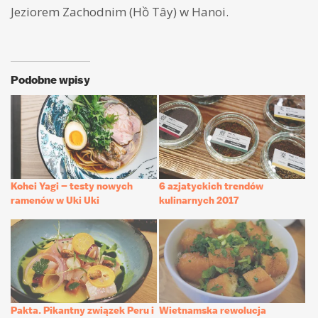
Jeziorem Zachodnim (Hồ Tây) w Hanoi.
Podobne wpisy
Kohei Yagi – testy nowych
6 azjatyckich trendów
ramenów w Uki Uki
kulinarnych 2017
Pakta. Pikantny związek Peru i
Wietnamska rewolucja