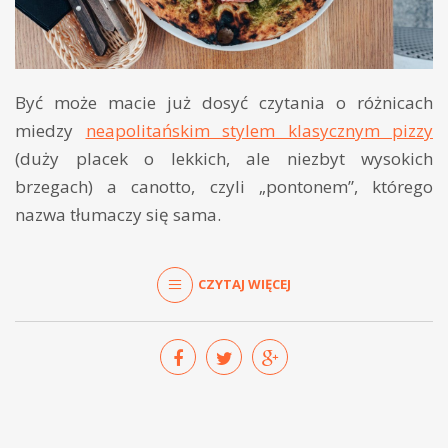
Być może macie już dosyć czytania o różnicach
miedzy
neapolitańskim stylem klasycznym pizzy
(duży placek o lekkich, ale niezbyt wysokich
brzegach) a canotto, czyli „pontonem”, którego
nazwa tłumaczy się sama.
CZYTAJ WIĘCEJ