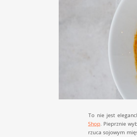
To nie jest elega
Shop
. Pieprznie wy
rzuca sojowym mięs