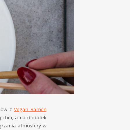
enów z
Vegan Ramen
 chili, a na dodatek
grzania atmosfery w