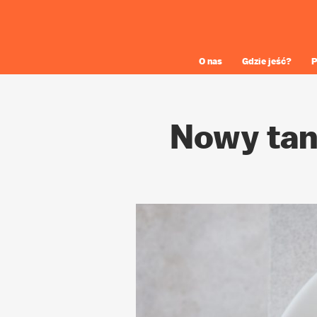
O nas
Gdzie jeść?
P
Nowy ta