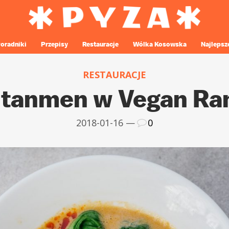
oradniki
Przepisy
Restauracje
Wólka Kosowska
Najlepsz
RESTAURACJE
ntanmen w Vegan Ra
2018-01-16 —
0