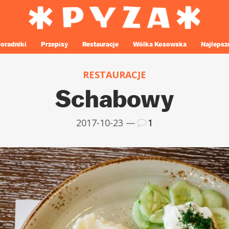
oradniki
Przepisy
Restauracje
Wólka Kosowska
Najlepsz
RESTAURACJE
Schabowy
2017-10-23 —
1