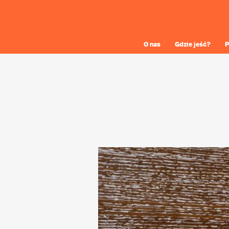
O nas
Gdzie jeść?
P