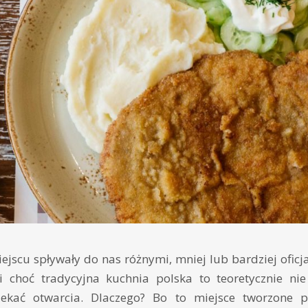
ejscu spływały do nas różnymi, mniej lub bardziej oficj
i choć tradycyjna kuchnia polska to teoretycznie ni
ekać otwarcia. Dlaczego? Bo to miejsce tworzone pr