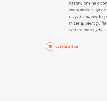
nastawione na dobry
warszawskiej gastr
razy.
Schabowy
to p
mizerią, pierogi, fl
szersze menu gdy ku
CZYTAJ WIĘCEJ