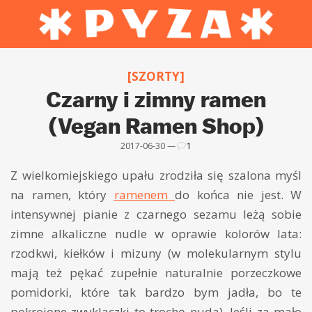
[SZORTY]
Czarny i zimny ramen
(Vegan Ramen Shop)
2017-06-30 —
1
Z wielkomiejskiego upału zrodziła się szalona myśl
na ramen, który
ramenem
do końca nie jest. W
intensywnej pianie z czarnego sezamu leżą sobie
zimne alkaliczne nudle w oprawie kolorów lata:
rzodkwi, kiełków i mizuny (w molekularnym stylu
mają też pękać zupełnie naturalnie porzeczkowe
pomidorki, które tak bardzo bym jadła, bo te
pokrojone zwyklaczki to trochę nuda). Jeśli za mało