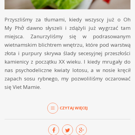
Przyszliśmy za tłumami, kiedy wszyscy już o Oh
My Phở dawno słyszeli i zdążyli już wygrzać tam
miejsca. Zanurzyliśmy się w podrasowanym
wietnamskim blichtrem wnętrzu, które pod warstwą
złota i purpury skrywa ślady secesyjnej przeszłości
kamienicy z początku XX wieku. I kiedy mrugały do
nas psychodeliczne kwiaty lotosu, a w nosie kręcił
zapach sosu rybnego, my pozwoliliśmy oczarować
się Viet Mamie.
CZYTAJ WIĘCEJ