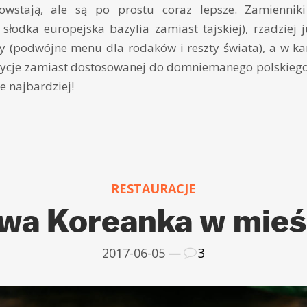
powstają, ale są po prostu coraz lepsze. Zamienni
słodka europejska bazylia zamiast tajskiej), rzadziej 
ry (podwójne menu dla rodaków i reszty świata), a w ka
ycje zamiast dostosowanej do domniemanego polskiego gu
ie najbardziej!
RESTAURACJE
wa Koreanka w mieś
2017-06-05 —
3