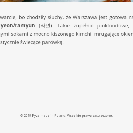
warcie, bo chodziły słuchy, że Warszawa jest gotowa n
yeon/ramyun
(라면). Takie zupełnie junkfoodowe, z
ymi sokami z mocno kiszonego kimchi, mrugające okiem
istycznie świecące parówką.
© 2019 Pyza made in Poland. Wszelkie prawa zastrzeżone.