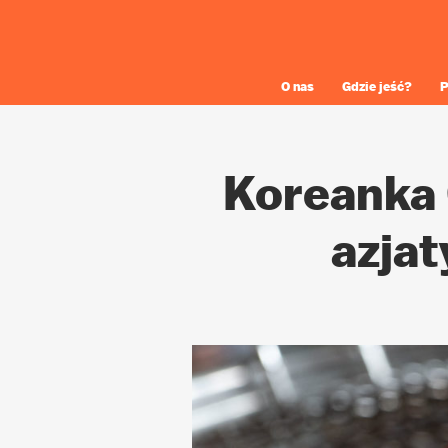
O nas
Gdzie jeść?
P
Koreanka G
azja