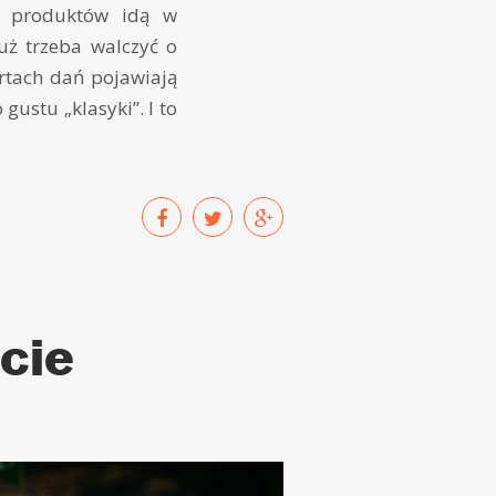
ki produktów idą w
już trzeba walczyć o
rtach dań pojawiają
stu „klasyki”. I to
cie