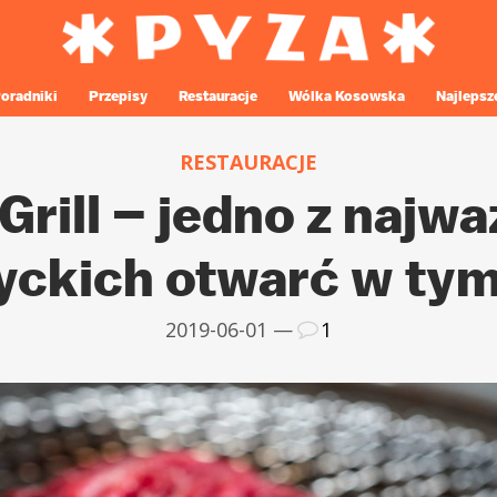
oradniki
Przepisy
Restauracje
Wólka Kosowska
Najlepsz
RESTAURACJE
rill – jedno z najw
tyckich otwarć w tym
2019-06-01 —
1