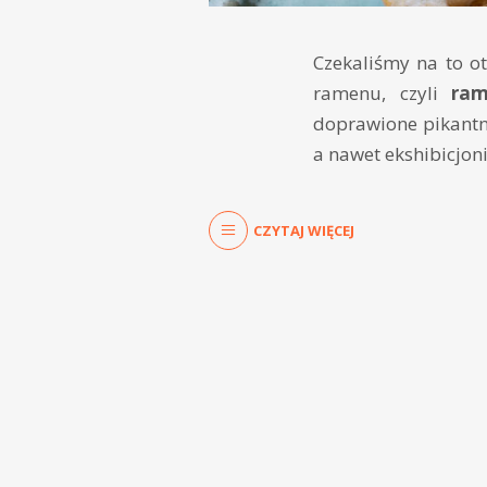
Czekaliśmy na to ot
ramenu, czyli
ram
doprawione pikantn
a nawet ekshibicjon
CZYTAJ WIĘCEJ