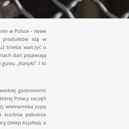
omii w Polsce – nowe
ki produktów idą w
już trzeba walczyć o
rtach dań pojawiają
stu „klasyki”. I to
awskiej gastronomii
której Polacy zaczęli
e), wietnamska zupa
a kuchnia południa
y (sklep Azjatka), a