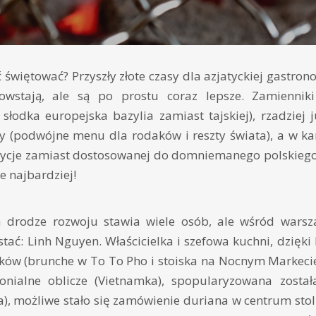
 świętować? Przyszły złote czasy dla azjatyckiej gastron
powstają, ale są po prostu coraz lepsze. Zamienni
słodka europejska bazylia zamiast tajskiej), rzadziej 
ry (podwójne menu dla rodaków i reszty świata), a w ka
ycje zamiast dostosowanej do domniemanego polskiego gu
ie najbardziej!
a drodze rozwoju stawia wiele osób, ale wśród warsz
tać: Linh Nguyen. Właścicielka i szefowa kuchni, dzięki 
ików (brunche w To To Pho i stoiska na Nocnym Markeci
onialne oblicze (Vietnamka), spopularyzowana został
, możliwe stało się zamówienie duriana w centrum stolic