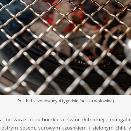
Rostbef sezonowany 4 tygodnie (polska wołowina)
, bo zaraz obok boczku ze świni złotnickiej i mangali
 z ostrym sosem, surowym czosnkiem i zielonym chili