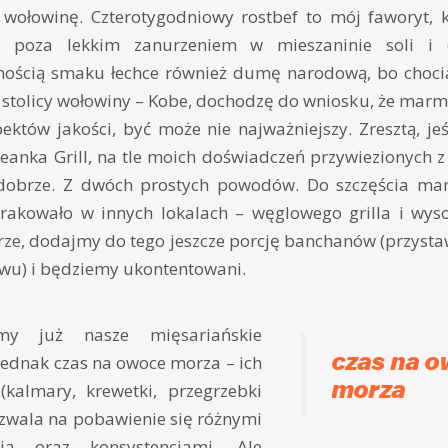
wołowinę. Czterotygodniowy rostbef to mój faworyt, k
 poza lekkim zanurzeniem w mieszaninie soli i 
żonością smaku łechce również dumę narodową, bo choci
 stolicy wołowiny – Kobe, dochodzę do wniosku, że mar
pektów jakości, być może nie najważniejszy. Zresztą, jeś
anka Grill, na tle moich doświadczeń przywiezionych z
dobrze. Z dwóch prostych powodów. Do szczęścia mam
rakowało w innych lokalach – węglowego grilla i wys
ze, dodajmy do tego jeszcze porcję banchanów (przysta
awu) i będziemy ukontentowani.
śmy już nasze mięsariańskie
czas na 
 jednak czas na owoce morza – ich
morza
kalmary, krewetki, przegrzebki
ozwala na pobawienie się różnymi
nia oraz konsystencjami. Ale