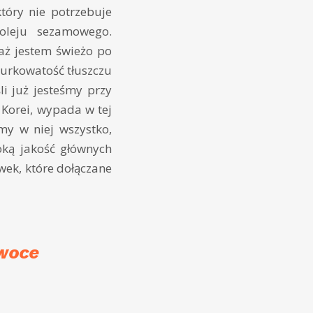
tóry nie potrzebuje
oleju sezamowego.
aż jestem świeżo po
murkowatość tłuszczu
li już jesteśmy przy
 Korei, wypada w tej
y w niej wszystko,
oką jakość głównych
wek, które dołączane
owoce