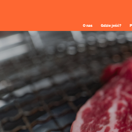
O nas
Gdzie jeść?
P