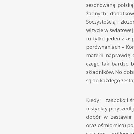
sezonowaną polską 
żadnych dodatków
Soczystością i zło
wizycie w światowej
to tylko jeden z as
porównaniach – Kore
materii naprawdę 
czego tak bardzo b
składników. No dobr
są do każdego zest
Kiedy zaspokoili
instynkty przyszedł
dobór w zestawie (
oraz ośmiornica) p
czasami grillowa