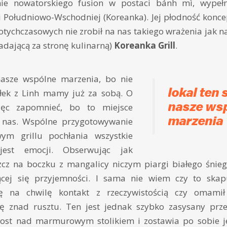
ie nowatorskiego fusion w postaci bánh mì, wypeł
ji Południowo-Wschodniej (Koreanka). Jej płodność konce
otychczasowych nie zrobił na nas takiego wrażenia jak n
dającą za stronę kulinarną)
Koreanka Grill
.
nasze wspólne marzenia, bo nie
lokal ten 
łek z Linh mamy już za sobą. O
nasze ws
ięc zapomnieć, bo to miejsce
marzenia
 nas. Wspólne przygotowywanie
m grillu pochłania wszystkie
jest emocji. Obserwując jak
szcz na boczku z mangalicy niczym piargi białego śnie
jącej się przyjemności. I sama nie wiem czy to ska
acę na chwilę kontakt z rzeczywistością czy omam
ę znad rusztu. Ten jest jednak szybko zasysany prze
rost nad marmurowym stolikiem i zostawia po sobie j