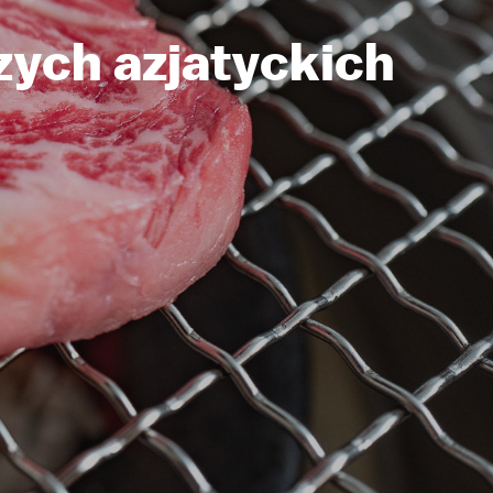
szych azjatyckich