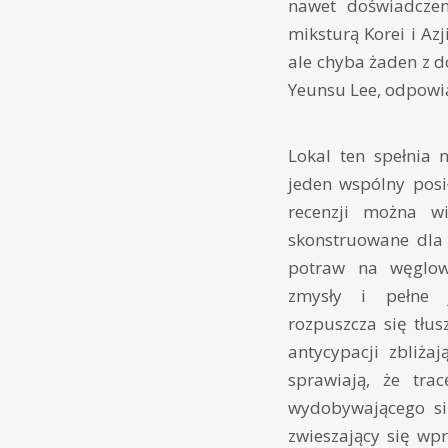
nawet doświadczen
miksturą Korei i Az
ale chyba żaden z d
Yeunsu Lee, odpowia
Lokal ten spełnia 
jeden wspólny posi
recenzji można w
skonstruowane dla
potraw na węglowy
zmysły i pełne 
rozpuszcza się tłu
antycypacji zbliża
sprawiają, że tr
wydobywającego si
zwieszający się wp