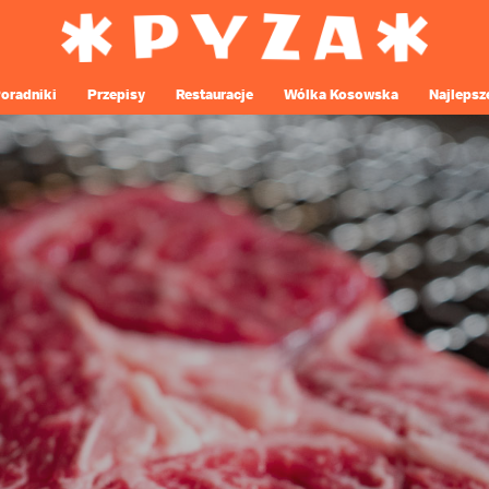
oradniki
Przepisy
Restauracje
Wólka Kosowska
Najlepsz