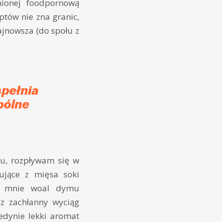
nionej foodpornową
ptów nie zna granic,
ajnowsza (do społu z
spełnia
pólne
gu, rozpływam się w
pujące z mięsa soki
ił mnie woal dymu
z zachłanny wyciąg
edynie lekki aromat