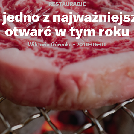
RESTAURACJE
 jedno z najważniej
otwarć w tym roku
Wiktoria Górecka - 2019-06-01