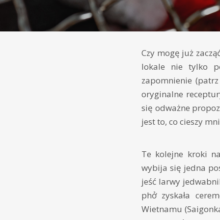
Czy mogę już zacząć
lokale nie tylko 
zapomnienie (patrz 
oryginalne receptu
się odważne propoz
jest to, co cieszy mn
Te kolejne kroki n
wybija się jedna pos
jeść larwy jedwabn
phở zyskała cerem
Wietnamu (Saigonka)