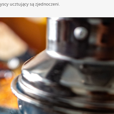
yscy ucztujący są zjednoczeni.