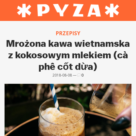
PRZEPISY
Mrożona kawa wietnamska
z kokosowym mlekiem (cà
phê cốt dừa)
2018-08-08 —
0