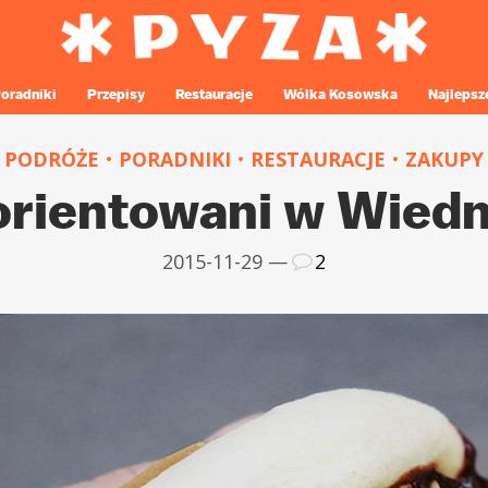
oradniki
Przepisy
Restauracje
Wólka Kosowska
Najlepsz
PODRÓŻE
PORADNIKI
RESTAURACJE
ZAKUPY
orientowani w Wiedn
2015-11-29 —
2