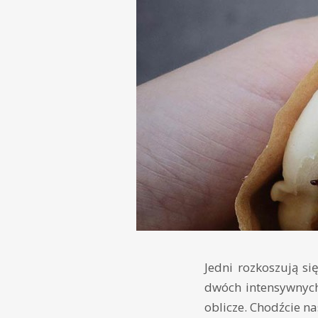
Jedni rozkoszują s
dwóch intensywnych
oblicze. Chodźcie n