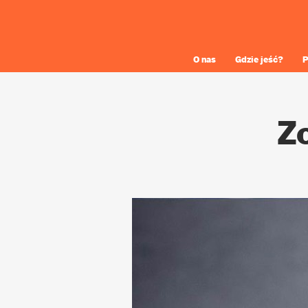
O nas
Gdzie jeść?
P
Z