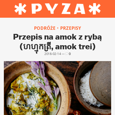
PODRÓŻE
PRZEPISY
Przepis na amok z rybą
(ហហ្មុកត្រី, amok trei)
2018-02-14 —
0