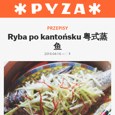
PRZEPISY
Ryba po kantońsku 粤式蒸
鱼
2016-04-16 —
1