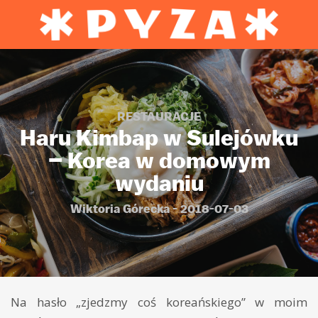
RESTAURACJE
Haru Kimbap w Sulejówku
– Korea w domowym
wydaniu
Wiktoria Górecka - 2018-07-03
Na hasło „zjedzmy coś koreańskiego” w moim