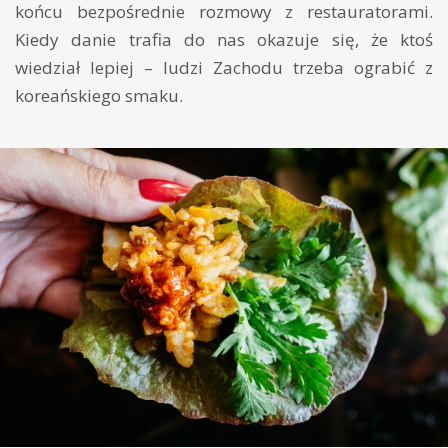
końcu bezpośrednie rozmowy z restauratorami.
Kiedy danie trafia do nas okazuje się, że ktoś
wiedział lepiej – ludzi Zachodu trzeba ograbić z
koreańskiego smaku.