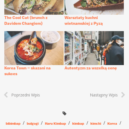
The Cool Cat (brunch z
Warsztaty kuchni
Davidem Changiem)
wietnamskiej z Pyzą
Korea Town – skazani na
Autentyzm za wszelką cenę
sukces
Poprzedni Wpis
Następny Wpis
bibimbap
bulgogi
Haru Kimbap
kimbap
kimchi
Korea