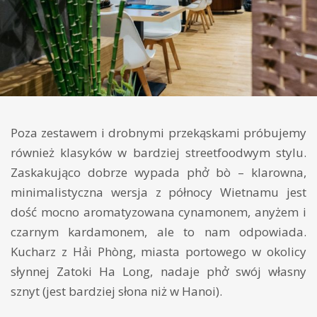
Poza zestawem i drobnymi przekąskami próbujemy
również klasyków w bardziej streetfoodwym stylu.
Zaskakująco dobrze wypada phở bò – klarowna,
minimalistyczna wersja z północy Wietnamu jest
dość mocno aromatyzowana cynamonem, anyżem i
czarnym kardamonem, ale to nam odpowiada.
Kucharz z Hải Phòng, miasta portowego w okolicy
słynnej Zatoki Ha Long, nadaje phở swój własny
sznyt (jest bardziej słona niż w Hanoi).