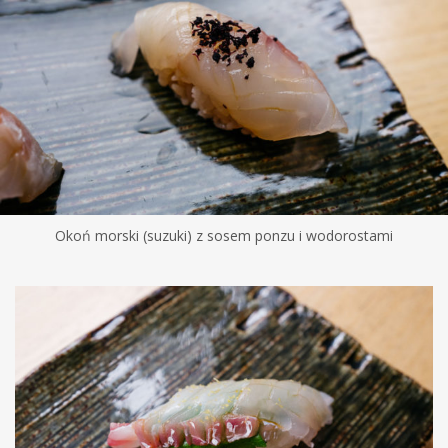
Okoń morski (suzuki) z sosem ponzu i wodorostami