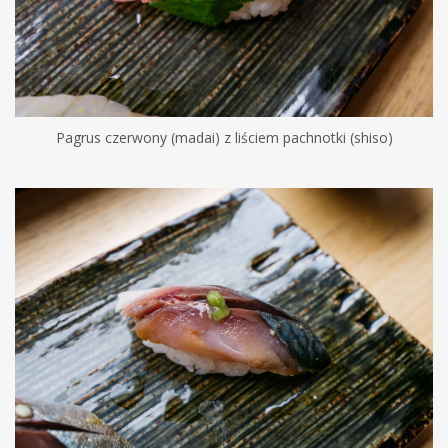
Pagrus czerwony (madai) z liściem pachnotki (shiso)