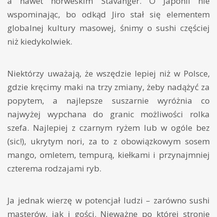
a nawet norweskim Stavanger. O Japonii nie
wspominając, bo odkąd Jiro stał się elementem
globalnej kultury masowej, śnimy o sushi częściej
niż kiedykolwiek.
Niektórzy uważają, że wszędzie lepiej niż w Polsce,
gdzie kręcimy maki na trzy zmiany, żeby nadążyć za
popytem, a najlepsze suszarnie wyróżnia co
najwyżej wypchana do granic możliwości rolka
szefa. Najlepiej z czarnym ryżem lub w ogóle bez
(sic!), ukrytym nori, za to z obowiązkowym sosem
mango, omletem, tempurą, kiełkami i przynajmniej
czterema rodzajami ryb.
Ja jednak wierzę w potencjał ludzi – zarówno sushi
masterów, jak i gości. Nieważne po której stronie