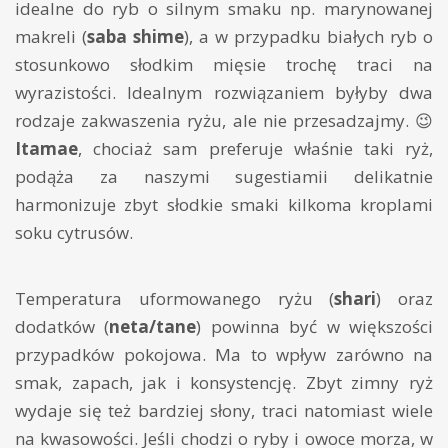
idealne do ryb o silnym smaku np. marynowanej
makreli (
saba shime
), a w przypadku białych ryb o
stosunkowo słodkim mięsie trochę traci na
wyrazistości. Idealnym rozwiązaniem byłyby dwa
rodzaje zakwaszenia ryżu, ale nie przesadzajmy. 😉
Itamae
, chociaż sam preferuje właśnie taki ryż,
podąża za naszymi sugestiamii delikatnie
harmonizuje zbyt słodkie smaki kilkoma kroplami
soku cytrusów.
Temperatura uformowanego ryżu (
shari
) oraz
dodatków (
neta/tane
) powinna być w większości
przypadków pokojowa. Ma to wpływ zarówno na
smak, zapach, jak i konsystencję. Zbyt zimny ryż
wydaje się też bardziej słony, traci natomiast wiele
na kwasowości. Jeśli chodzi o ryby i owoce morza, w