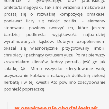
hosomaki z tykwą/kanpyo oraz japońskiego
omleta/tamagoyaki. Tak silne wrażenia smakowe aż
proszą się o rozważną kompozycję omakase,
ponieważ liczy się całość posiłku – elementy
stonowane powinny tworzyć tło, które jeszcze
bardziej podkreśla wyjątkowość najbardziej
wyrafinowanych kąsków. Dobrym uzupełnieniem
okazał się własnoręcznie przygotowany imbir,
chrupiący i pachnący cytrusem yuzu. Po raz pierwszy
zrozumiałam klientów, którzy potrafią jeść go jak
sałatkę 😉 Mimo wszystko zdecydowanie wolę
oczyszczanie kubków smakowych delikatną zieloną
herbatą i w tej kwestii Ato powinno zdecydowanie
podnieść poprzeczkę.
w omakase nie chodzi jednak