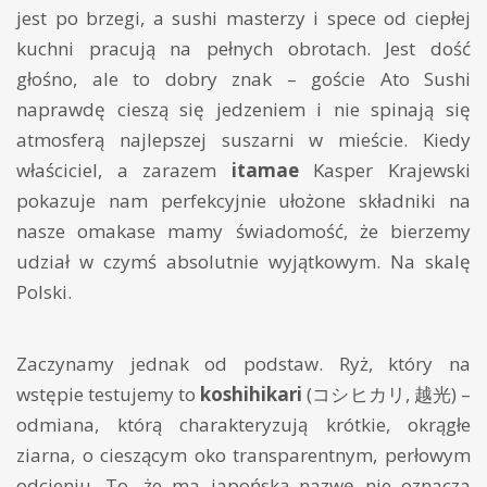
jest po brzegi, a sushi masterzy i spece od ciepłej
kuchni pracują na pełnych obrotach. Jest dość
głośno, ale to dobry znak – goście Ato Sushi
naprawdę cieszą się jedzeniem i nie spinają się
atmosferą najlepszej suszarni w mieście. Kiedy
właściciel, a zarazem
itamae
Kasper Krajewski
pokazuje nam perfekcyjnie ułożone składniki na
nasze omakase mamy świadomość, że bierzemy
udział w czymś absolutnie wyjątkowym. Na skalę
Polski.
Zaczynamy jednak od podstaw. Ryż, który na
wstępie testujemy to
koshihikari
(コシヒカリ, 越光) –
odmiana, którą charakteryzują krótkie, okrągłe
ziarna, o cieszącym oko transparentnym, perłowym
odcieniu. To, że ma japońską nazwę nie oznacza