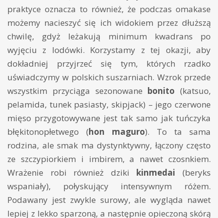
praktyce oznacza to również, że podczas omakase
możemy nacieszyć się ich widokiem przez dłuższą
chwilę, gdyż leżakują minimum kwadrans po
wyjęciu z lodówki. Korzystamy z tej okazji, aby
dokładniej przyjrzeć się tym, których rzadko
uświadczymy w polskich suszarniach. Wzrok przede
wszystkim przyciąga sezonowane
bonito
(katsuo,
pelamida, tunek pasiasty, skipjack) – jego czerwone
mięso przygotowywane jest tak samo jak tuńczyka
błękitonopłetwego (
hon maguro
). To ta sama
rodzina, ale smak ma dystynktywny, łączony często
ze szczypiorkiem i imbirem, a nawet czosnkiem.
Wrażenie robi również dziki
kinmedai
(beryks
wspaniały), połyskujący intensywnym różem.
Podawany jest zwykle surowy, ale wygląda nawet
lepiej z lekko sparzoną, a następnie opieczoną skórą