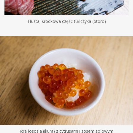
Tłusta, środkowa część tuńczyka (otoro)
Ikra łososia (ikura) z cytrusami i sosem sojowym