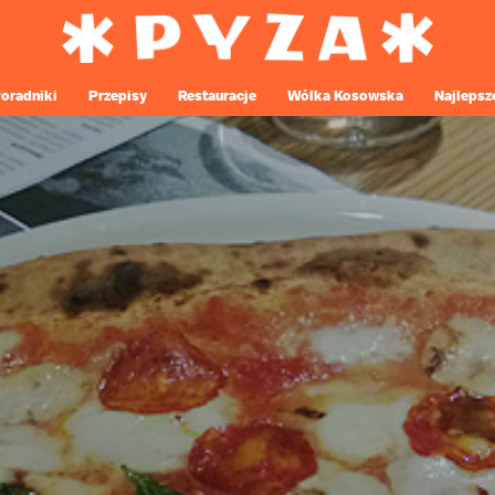
oradniki
Przepisy
Restauracje
Wólka Kosowska
Najlepsz