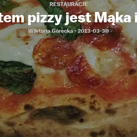
RESTAURACJE
tem pizzy jest Mąka 
Wiktoria Górecka - 2013-03-30