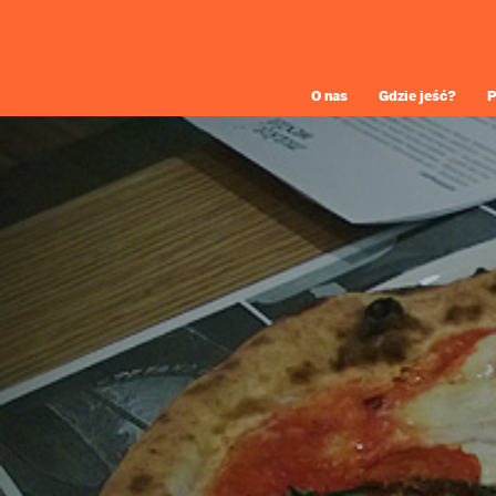
O nas
Gdzie jeść?
P