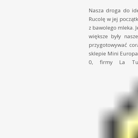
Nasza droga do ide
Rucolę w jej począt
z bawolego mleka. J
większe były nasz
przygotowywać cora
sklepie Mini Europa
0, firmy La Tu