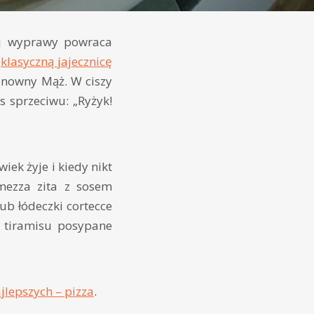
nej wyprawy powraca
a
klasyczną jajecznicę
anowny Mąż. W ciszy
s sprzeciwu: „Ryżyk!
ek żyje i kiedy nikt
mezza zita z sosem
ub łódeczki cortecce
 tiramisu posypane
ajlepszych – pizza
.