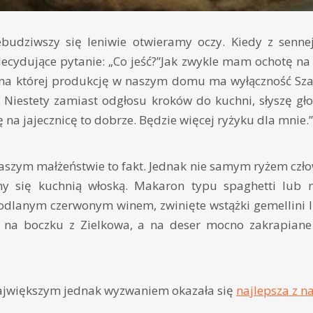
ebudziwszy się leniwie otwieramy oczy. Kiedy z sen
cydujące pytanie: „Co jeść?”Jak zwykle mam ochotę n
 na której produkcję w naszym domu ma wyłączność Sz
Niestety zamiast odgłosu kroków do kuchni, słyszę gło
ę na jajecznicę to dobrze. Będzie więcej ryżyku dla mnie.”
szym małżeństwie to fakt. Jednak nie samym ryżem człowi
my się kuchnią włoską. Makaron typu spaghetti lub 
odlanym czerwonym winem, zwinięte wstążki gemellini l
 na boczku z Zielkowa, a na deser mocno zakrapiane
jwiększym jednak wyzwaniem okazała się
najlepsza z n