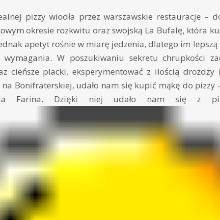
alnej pizzy wiodła przez warszawskie restauracje – do
kowym okresie rozkwitu oraz swojską La Bufalę, która ku
ednak apetyt rośnie w miarę jedzenia, dlatego im lepszą 
e wymagania. W poszukiwaniu sekretu chrupkości za
z cieńsze placki, eksperymentować z ilością drożdży
 na Bonifraterskiej, udało nam się kupić mąkę do pizzy
a Farina. Dzięki niej udało nam się z pi