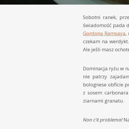
Sobotni ranek, prz
świadomość pada de
Gordona Ramsaya
,
czekam na werdykt. 
Ale jeśli masz ochot
Dominacja ryżu w na
nie patrzy zajada
bolognese obficie p
z sosem carbonara
ziarnami granatu.
Non c’è problema!
Na