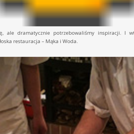
ę, ale dramatycznie potrzebowaliśmy inspiracji. I w
łoska restauracja – Mąka i Woda.