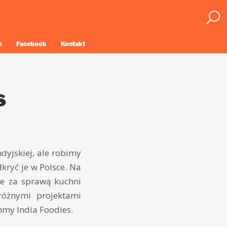
e
Facebook
Kontakt
s
dyjskiej, ale robimy
kryć je w Polsce. Na
le za sprawą kuchni
różnymi projektami
mmy India Foodies.