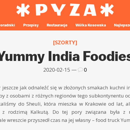
oradniki
Przepisy
Restauracje
Wólka Kosowska
Najlepsz
[SZORTY]
Yummy India Foodie
2020-02-15 —
0
jeszcze jak odnaleźć się w złożonych smakach kuchni in
by z osobami z różnych regionów tego subkontynentu od
taliśmy do Sheuli, która mieszka w Krakowie od lat, a
 z rodzimą Kalkutą. Do tej pory związana była z 
le wreszcie przyszedł czas na jej własny – food truck Yu