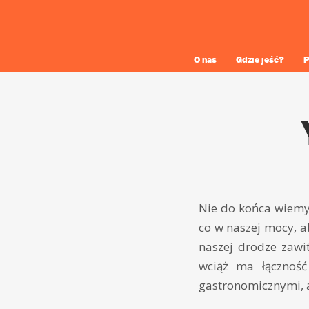
O nas
Gdzie jeść?
P
Nie do końca wiemy 
co w naszej mocy, a
naszej drodze zawi
wciąż ma łączność
gastronomicznymi, a