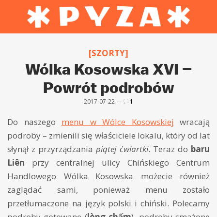
[SZORTY]
Wólka Kosowska XVI –
Powrót podrobów
2017-07-22 —
1
Do naszego
menu w Wólce Kosowskiej
wracają
podroby – zmienili się właściciele lokalu, który od lat
słynął z przyrządzania
piątej ćwiartki
. Teraz do
baru
Liên
przy centralnej ulicy Chińskiego Centrum
Handlowego Wólka Kosowska możecie również
zaglądać sami, ponieważ menu zostało
przetłumaczone na język polski i chiński. Polecamy
podroby gotowane (
lòng chấm
), podroby smażone