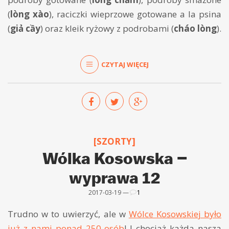
(
lòng xào
), raciczki wieprzowe gotowane a la psina
(
giả cầy
) oraz kleik ryżowy z podrobami (
cháo lòng
).
CZYTAJ WIĘCEJ
[SZORTY]
Wólka Kosowska –
wyprawa 12
2017-03-19 —
1
Trudno w to uwierzyć, ale w
Wólce Kosowskiej było
już z nami ponad 250 osób
! I chociaż każda nasza