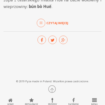
wieprzowiny:
bún bò Huế
.
CZYTAJ WIĘCEJ
© 2019 Pyza made in Poland. Wszelkie prawa zastrzeżone.
HOME
RESTAURACJE
PRZEPISY
FACEBOOK
MENU