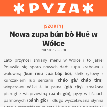
[SZORTY]
Nowa zupa bún bò Huế w
Wólce
2017-06-17 —
0
Lato przynosi zmiany menu w Wólce i to jakie!
Pojawiło się sporo nowych dań: zupa krabowa z
wołowiną (
bún riêu cua bắp bò
), kleik ryżowy z
kurczakiem lub sercami (
cháo gà/ cháo tim
),
wieprzowe nóżki à la psina (
giả cầy
), smażone
pierogi z wieprzowiną (
bánh gối
), pyzy w liściach
palmowych (
bánh giò
) i długo wyczekiwana słynna
zupa z cesarskiego miasta Hue na bazie wołowiny i