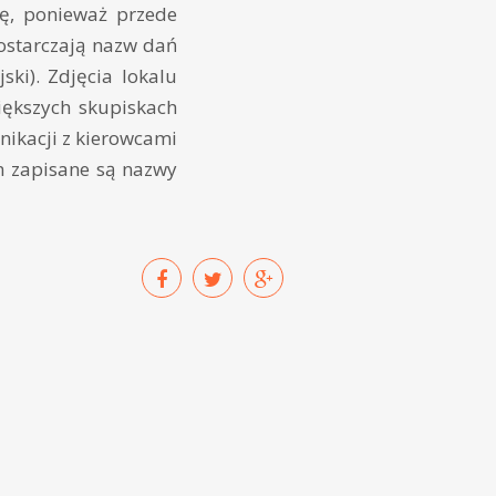
cę, ponieważ przede
dostarczają nazw dań
ski). Zdjęcia lokalu
większych skupiskach
nikacji z kierowcami
m zapisane są nazwy