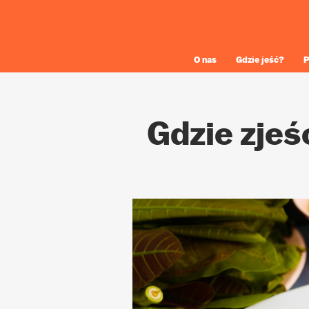
O nas
Gdzie jeść?
P
Gdzie zje