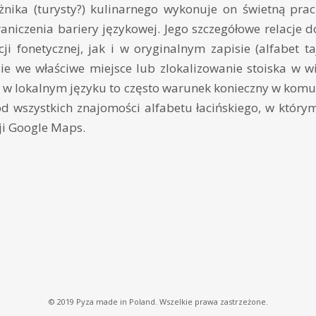
nika (turysty?) kulinarnego wykonuje on świetną pra
aniczenia bariery językowej. Jego szczegółowe relacje 
ji fonetycznej, jak i w oryginalnym zapisie (alfabet taj
cie we właściwe miejsce lub zlokalizowanie stoiska w 
s w lokalnym języku to często warunek konieczny w komu
od wszystkich znajomości alfabetu łacińskiego, w który
ji Google Maps.
© 2019 Pyza made in Poland. Wszelkie prawa zastrzeżone.