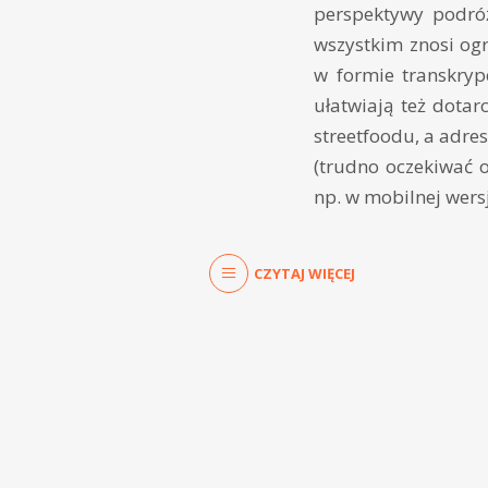
perspektywy podróż
wszystkim znosi ogr
w formie transkrypc
ułatwiają też dotar
streetfoodu, a adre
(trudno oczekiwać 
np. w mobilnej wers
CZYTAJ WIĘCEJ