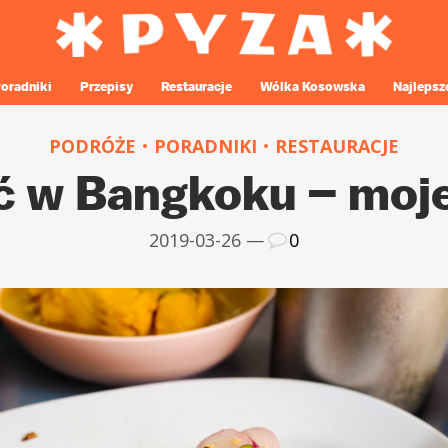
oradniki
Przepisy
Restauracje
Wólka Kosowska
Najlepsz
PODRÓŻE
PORADNIKI
RESTAURACJE
ść w Bangkoku – moje
2019-03-26 —
0