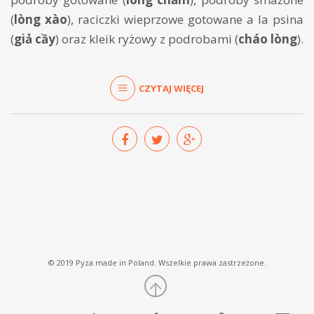
(
lòng xào
), raciczki wieprzowe gotowane a la psina
(
giả cầy
) oraz kleik ryżowy z podrobami (
cháo lòng
).
CZYTAJ WIĘCEJ
© 2019 Pyza made in Poland. Wszelkie prawa zastrzeżone.