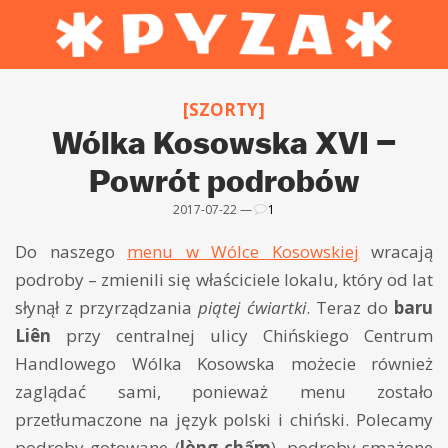
[SZORTY]
Wólka Kosowska XVI –
Powrót podrobów
2017-07-22 —
1
Do naszego
menu w Wólce Kosowskiej
wracają
podroby – zmienili się właściciele lokalu, który od lat
słynął z przyrządzania
piątej ćwiartki
. Teraz do
baru
Liên
przy centralnej ulicy Chińskiego Centrum
Handlowego Wólka Kosowska możecie również
zaglądać sami, ponieważ menu zostało
przetłumaczone na język polski i chiński. Polecamy
podroby gotowane (
lòng chấm
), podroby smażone