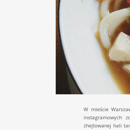
W mieście Warszaw
instagramowych zd
zhejtowanej hali ta