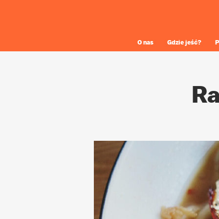
O nas
Gdzie jeść?
P
Ra