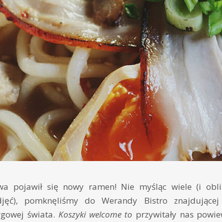
a pojawił się nowy ramen! Nie myśląc wiele (i obli
jęć), pomknęliśmy do Werandy Bistro znajdującej
rgowej świata.
Koszyki welcome to
przywitały nas powi