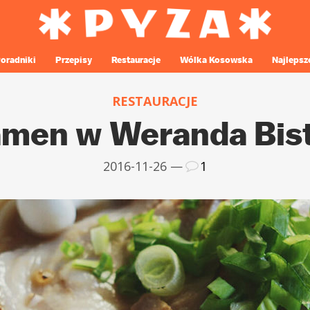
oradniki
Przepisy
Restauracje
Wólka Kosowska
Najlepsz
RESTAURACJE
men w Weranda Bis
2016-11-26 —
1