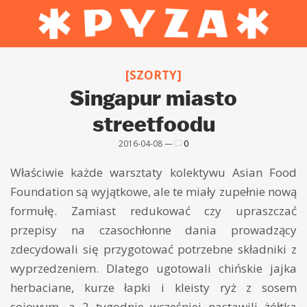
[SZORTY]
Singapur miasto
streetfoodu
2016-04-08 —
0
Właściwie każde warsztaty kolektywu Asian Food
Foundation są wyjątkowe, ale te miały zupełnie nową
formułę. Zamiast redukować czy upraszczać
przepisy na czasochłonne dania prowadzący
zdecydowali się przygotować potrzebne składniki z
wyprzedzeniem. Dlatego ugotowali chińskie jajka
herbaciane, kurze łapki i kleisty ryż z sosem
sojowym, a 2 tygodnie wcześniej nastawili żółtka