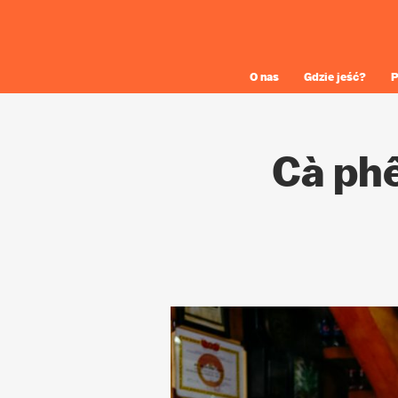
O nas
Gdzie jeść?
P
Cà phê