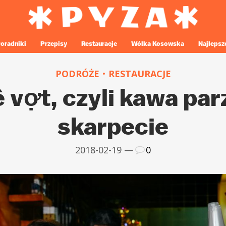
oradniki
Przepisy
Restauracje
Wólka Kosowska
Najlepsz
PODRÓŻE
RESTAURACJE
 vợt, czyli kawa pa
skarpecie
2018-02-19 —
0