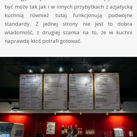
być może tak jak i w innych przybytkach z azjatycką
kuchnią również tutaj funkcjonują podwójne
standardy. Z jednej strony nie jest to dobra
wiadomość, z drugiej szansa na to, że w kuchni
naprawdę ktoś potrafi gotować.