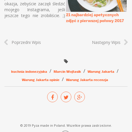
okazja, żebyście zaczęli śledzić
mojego Instagrama, jeśli
21 najbardziej apetycznych
jeszcze tego nie zrobiliście. ;)
zdjęć z pierwszej połowy 2017
Zrobiłam dla Was zestawienie 9
najlepszych (a właściwie
najbardziej popularnych) zdjęć
z Instagrama Pyzy, z roku 2017.
Poprzedni Wpis
Następny Wpis
Nie wiem czy jest to dla mnie
zaskoczeniem czy nie, ale
sześć na…
kuchnia indonezyjska
Marcin Wojtasik
Warung Jakarta
Warung Jakarta opinie
Warung Jakarta recenzja
© 2019 Pyza made in Poland. Wszelkie prawa zastrzeżone.