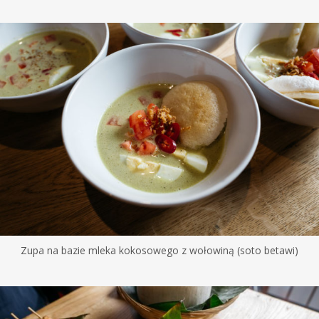
Zupa na bazie mleka kokosowego z wołowiną (soto betawi)