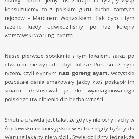
dlatego ilekroć jemy coś z kraju 17 tysięcy wysp
konsultujemy to z polskim guru kuchni tamtych
rejonów – Marcinem Wojtasikiem. Tak było i tym
razem, kiedy odwiedziliśmy po raz kolejny
warszawski Warung Jakarta.
Nasze pierwsze spotkanie z tym lokalem, zaraz po
otwarciu, nie wypadło zbyt dobrze. Poza smażonym
ryżem, czyli słynnym
nasi goreng ayam
, wszystkie
pozostałe dania smakowały jakby ktoś poskąpił im
smaku, dostosował je do wyimaginowanego
polskiego uwielbienia dla bezbarwności.
Smutna prawda jest taka, że gdyby nie ochy i achy w
środowisku indonezyjskim w Polsce nigdy byśmy do
Warung Jakarty nie wrócili. Stwierdziliśmy jednak, że