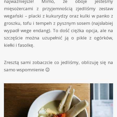
najważniejsze! Mimo, że oboje jesteśmy
mięsożercami z przyjemnością zjedliśmy zestaw
wegański – placki z kukurydzy oraz kulki w panko z
groszku, tofu i tempeh z pysznym sosem (najsłabiej
wypadł wege endang). To dość ciężka opcja, ale na
szczęście można uzupełnić ją o pikle z ogórków,
kiełki i fasolkę.
Zresztą sami zobaczcie co jedliśmy, oblizuję się na
samo wspomnienie 😉