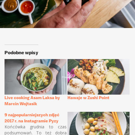
Podobne wpisy
Live cooking Asam Laksa by
Hawaje w Zushi Point
Marcin Wojtasik
9 najpopularniejszych zdjęć
2017 r. na Instagramie Pyzy
Końcówka grudnia to czas
podsumowań. To też dobra