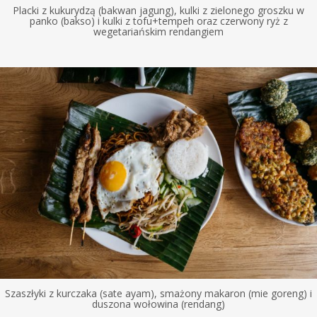
Placki z kukurydzą (bakwan jagung), kulki z zielonego groszku w
panko (bakso) i kulki z tofu+tempeh oraz czerwony ryż z
wegetariańskim rendangiem
Szaszłyki z kurczaka (sate ayam), smażony makaron (mie goreng) i
duszona wołowina (rendang)