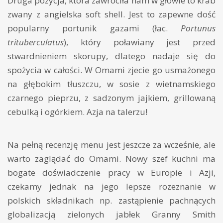
Druga pozycja, która zawróciła nam w głowie to krab
zwany z angielska soft shell. Jest to zapewne dość
popularny portunik gazami (łac.
Portunus
trituberculatus
), który poławiany jest przed
stwardnieniem skorupy, dlatego nadaje się do
spożycia w całości. W Omami zjecie go usmażonego
na głębokim tłuszczu, w sosie z wietnamskiego
czarnego pieprzu, z sadzonym jajkiem, grillowaną
cebulką i ogórkiem. Azja na talerzu!
Na pełną recenzję menu jest jeszcze za wcześnie, ale
warto zaglądać do Omami. Nowy szef kuchni ma
bogate doświadczenie pracy w Europie i Azji,
czekamy jednak na jego lepsze rozeznanie w
polskich składnikach np. zastąpienie pachnących
globalizacją zielonych jabłek Granny Smith