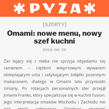
[SZORTY]
Omami: nowe menu, nowy
szef kuchni
2016-06-26
Żar lejący się z nieba nie sprzyja objadaniu się
ramenem – ciężkim wieprzowym wywarem
oblepiającym usta i zatykającym żołądki pszennym
makaronem, dlatego w Omami lato przyniosło
zmiany. Po rotacjach personalnych ster przejął
Johann Franks, który specjalizuje się w kuchni fusion.
Jego interpretacja smaków Wschodu i Zachodu nie
jest może odkrywcza (żongluje znanymi