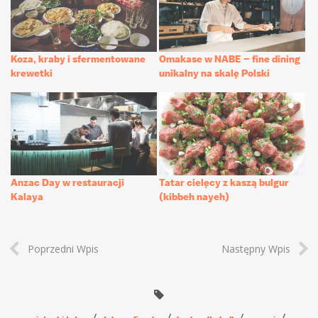
Koza, kraby i sfermentowane
Omakase w NABE – fine dining
krewetki
unikalny na skalę Polski
Anzac Day w restauracji
Tatar cielęcy z kaszą bulgur
Kalaya
(kibbeh nayeh)
Poprzedni Wpis
Następny Wpis