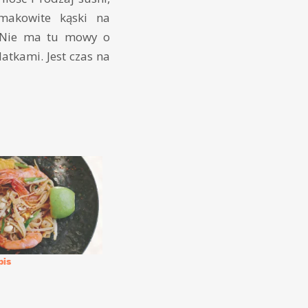
smakowite kąski na
a. Nie ma tu mowy o
atkami. Jest czas na
pis