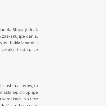
adek. Stopy jednak
 zaskakujące dania,
nymi bakłażanami i
 sztuką trudną, co
ch sushimasterów, to
 maślanej, chrupiące
a w makach. No i też
lość i rodzaj sushi,