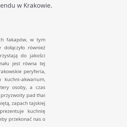
kendu w Krakowie.
ych fakapów, w tym
 dołączyło również
zystają do jakości
nału jest równa tej
rakowskie peryferia,
w kuchni-akwarium,
ztery osoby, a czas
, przyzwoity pad thai
ętą, zapach tajskiej
prezentuje kuchnię
żeby przekonać nas o