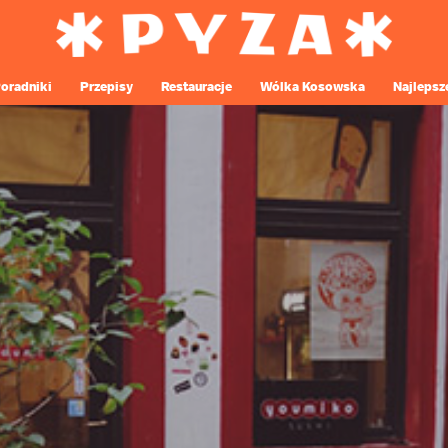
oradniki
Przepisy
Restauracje
Wólka Kosowska
Najlepsz