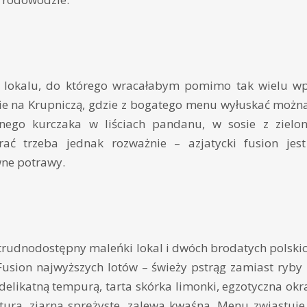
 lokalu, do którego wracałabym pomimo tak wielu wp
 na Krupniczą, gdzie z bogatego menu wyłuskać można
anego kurczaka w liściach pandanu, w sosie z zielo
ć trzeba jednak rozważnie – azjatycki fusion jest
wne potrawy.
 trudnodostępny maleńki lokal i dwóch brodatych polski
Fusion najwyższych lotów – świeży pstrąg zamiast ryby
delikatną tempurą, tarta skórka limonki, egzotyczna okr
ura, ziarna sprężyste, zalewa kwaśna. Menu zwiastuje i