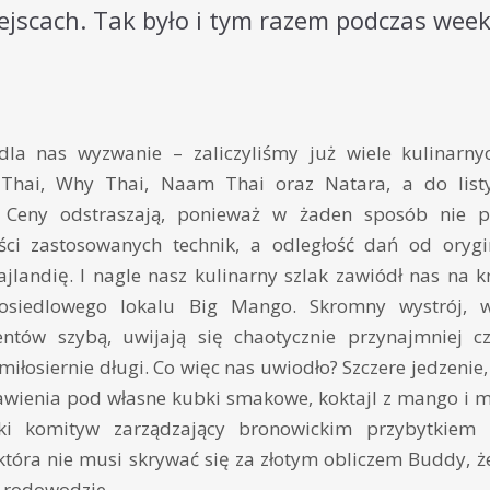
ejscach. Tak było i tym razem podczas wee
 dla nas wyzwanie – zaliczyliśmy już wiele kulinarn
 Thai, Why Thai, Naam Thai oraz Natara, a do listy
 Ceny odstraszają, ponieważ w żaden sposób nie pr
ści zastosowanych technik, a odległość dań od orygi
Tajlandię. I nagle nasz kulinarny szlak zawiódł nas na k
osiedlowego lokalu Big Mango. Skromny wystrój, 
entów szybą, uwijają się chaotycznie przynajmniej c
miłosiernie długi. Co więc nas uwiodło? Szczere jedzenie
wienia pod własne kubki smakowe, koktajl z mango i mi
ajski komityw zarządzający bronowickim przybytkiem 
która nie musi skrywać się za złotym obliczem Buddy, 
 rodowodzie.