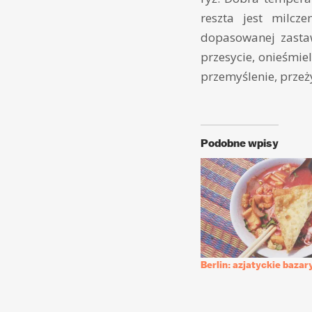
reszta jest milcz
dopasowanej zastaw
przesycie, onieśmiel
przemyślenie, przeż
Podobne wpisy
Berlin: azjatyckie bazar