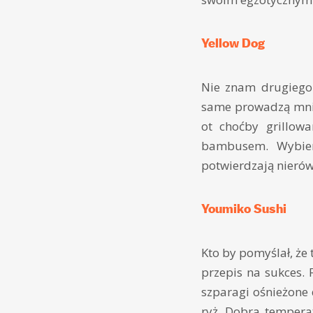
Yellow Dog
Nie znam drugiego
same prowadzą mnie
ot choćby grillow
bambusem. Wybiera
potwierdzają nieró
Youmiko Sushi
Kto by pomyślał, że
przepis na sukces. 
szparagi ośnieżone 
ryż. Dobra temperat