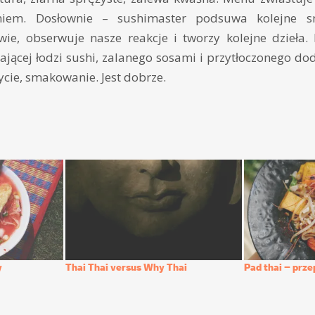
eniem. Dosłownie – sushimaster podsuwa kolejne 
ie, obserwuje nasze reakcje i tworzy kolejne dzieł
ającej łodzi sushi, zalanego sosami i przytłoczonego dod
ycie, smakowanie. Jest dobrze.
y
Thai Thai versus Why Thai
Pad thai – prze