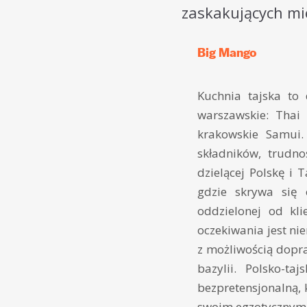
zaskakujących mi
Big Mango
Kuchnia tajska to
warszawskie: Thai
krakowskie Samui.
składników, trudno
dzielącej Polskę i 
gdzie skrywa się 
oddzielonej od kli
oczekiwania jest nie
z możliwością dopra
bazylii. Polsko-t
bezpretensjonalną, 
swoim egzotycznym