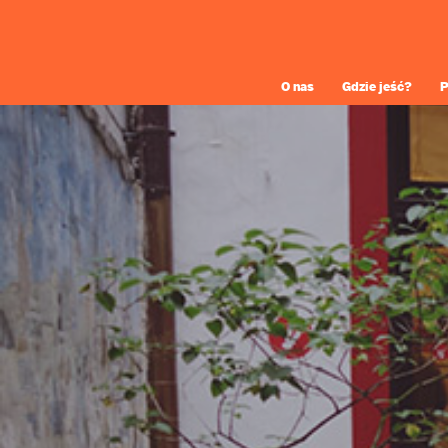
O nas
Gdzie jeść?
P